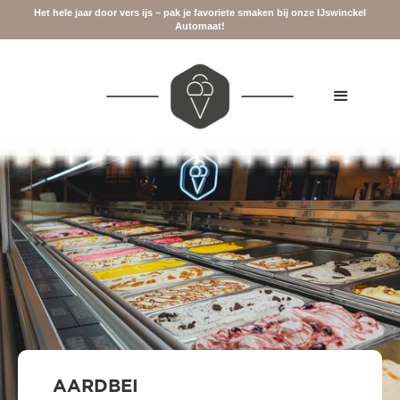
Het hele jaar door vers ijs – pak je favoriete smaken bij onze IJswinckel
Automaat!
AARDBEI